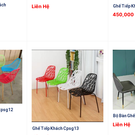
ách
Liên Hệ
Ghế Tiếp 
450,000
Cpsg12
Bộ Bàn Ghế
Liên Hệ
Ghế Tiếp Khách Cpsg13