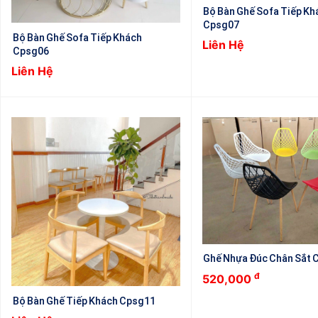
Bộ Bàn Ghế Sofa Tiếp Kh
Cpsg07
Bộ Bàn Ghế Sofa Tiếp Khách
Liên Hệ
Cpsg06
Liên Hệ
Ghế Nhựa Đúc Chân Sắt 
đ
520,000
Bộ Bàn Ghế Tiếp Khách Cpsg11